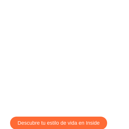
Acomodación Premium
Vive con lujo en nuestra acomodación
premium doble en Inside. Contratos flexibles
de 6 o 12 meses. Disfruta del amplio espacio
y comodidades exclusivas para una
experiencia única.
Descubre tu estilo de vida en Inside