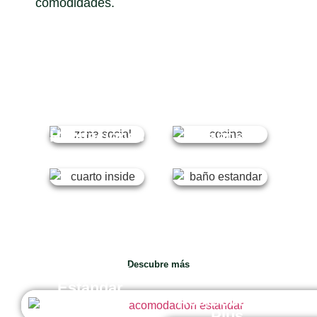
comodidades.
Zona social
Cocina
social
Habitaciones
Baños
Descubre más
Acomodación
Estándar
Acomodación
Plus